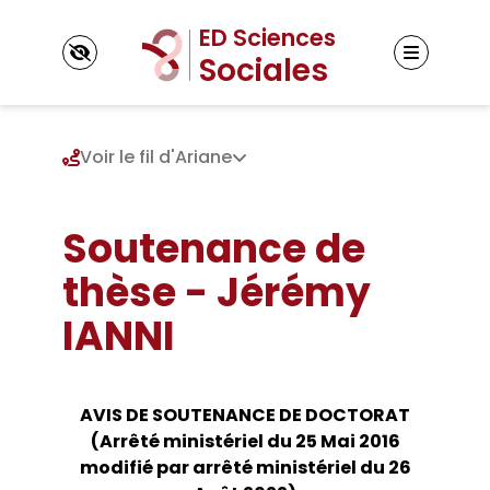
Panneau de gestion des cookies
Voir le fil d'Ariane
Soutenance de
ED Sciences Sociales
Présentation de l’ED
thèse - Jérémy
Gouvernance et contacts
Inscription
Unités de recherche
IANNI
Admission en doctorat
Doctorats préparés par l’ED
Réinscription
Règlement intérieur
Thèses
Votre parcours doctoral
Textes de référence
Thèses doctorats
AVIS DE SOUTENANCE DE DOCTORAT
Thèses HDR
Formation & Vie scientifique
(Arrêté ministériel du 25 Mai 2016
Cursus et validation ECTS
modifié par arrêté ministériel du 26
Evenements scientifiques
Financements