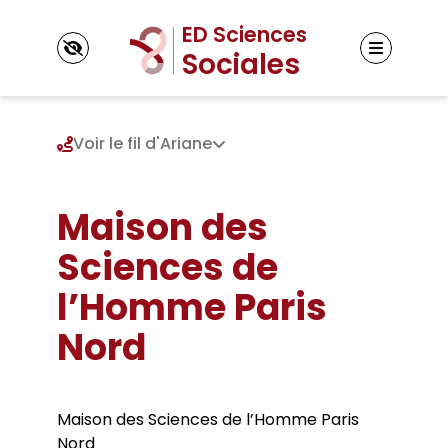
Panneau de gestion des cookies
Voir le fil d'Ariane
Maison des
ED Sciences Sociales
Présentation de l’ED
Sciences de
Gouvernance et contacts
Inscription
Unités de recherche
l’Homme Paris
Admission en doctorat
Doctorats préparés par l’ED
Réinscription
Règlement intérieur
Thèses
Nord
Votre parcours doctoral
Textes de référence
Thèses doctorats
Thèses HDR
Formation & Vie scientifique
Maison des Sciences de l’Homme Paris
Cursus et validation ECTS
Evenements scientifiques
Nord
Financements