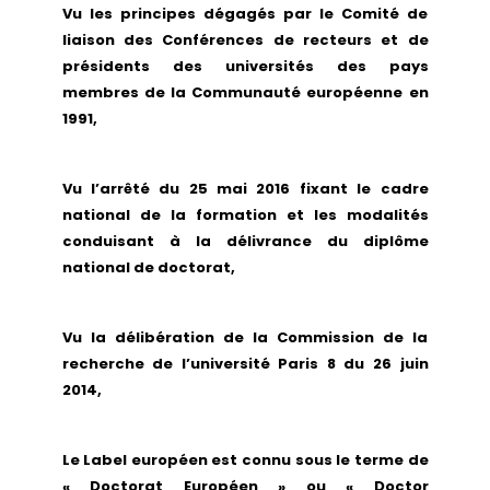
Vu les principes dégagés par le Comité de
Séminaires et Atleliers de l’ED
Aides financières de l’ED
Séminaires et colloques des laboratoires
liaison des Conférences de recteurs et de
Contrats doctoraux
Partenaires
Doctorants
présidents des universités des pays
Bourse
membres de la Communauté européenne en
Guide du doctorat
Pistes de financements
Représentants des doctorant.e.s - 2024
1991,
Prix de thèse
Réseaux de doctorants
CIFRE
ED Sciences Sociales - Lauréat.e.s Prix de
COFRA
thèse
Vu l’arrêté du 25 mai 2016 fixant le cadre
La plateforme nationale du doctorat
national de la formation et les modalités
conduisant à la délivrance du diplôme
national de doctorat,
Vu la délibération de la Commission de la
recherche de l’université Paris 8 du 26 juin
2014,
Le Label européen est connu sous le terme de
« Doctorat Européen » ou « Doctor