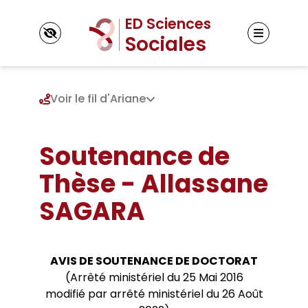
Panneau de gestion des cookies
Voir le fil d'Ariane
Soutenance de
ED Sciences Sociales
Présentation de l’ED
Thèse - Allassane
Gouvernance et contacts
Inscription
Unités de recherche
SAGARA
Admission en doctorat
Doctorats préparés par l’ED
Réinscription
Règlement intérieur
Thèses
Votre parcours doctoral
Textes de référence
Thèses doctorats
AVIS DE SOUTENANCE DE DOCTORAT
Thèses HDR
Formation & Vie scientifique
(Arrêté ministériel du 25 Mai 2016
Cursus et validation ECTS
modifié par arrêté ministériel du 26 Août
Evenements scientifiques
Financements