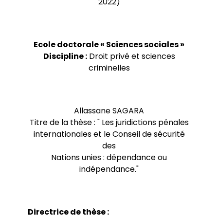
2022)
Séminaires et Atleliers de l’ED
Aides financières de l’ED
Séminaires et colloques des laboratoires
Contrats doctoraux
Partenaires
Doctorants
Bourse
Guide du doctorat
Pistes de financements
Ecole doctorale « Sciences sociales »
Représentants des doctorant.e.s - 2024
Prix de thèse
Discipline :
Droit privé et sciences
Réseaux de doctorants
CIFRE
criminelles
ED Sciences Sociales - Lauréat.e.s Prix de
COFRA
thèse
La plateforme nationale du doctorat
Allassane SAGARA
Titre de la thèse : " Les juridictions pénales
internationales et le Conseil de sécurité
des
Nations unies : dépendance ou
indépendance."
Directrice de thèse :