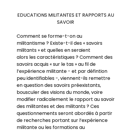
Séminaires et Atleliers de l’ED
Aides financières de l’ED
Séminaires et colloques des laboratoires
EDUCATIONS MILITANTES ET RAPPORTS AU
Contrats doctoraux
Partenaires
Doctorants
Bourse
SAVOIR
Guide du doctorat
Pistes de financements
Représentants des doctorant.e.s - 2024
Prix de thèse
Comment se forme-t-on au
Réseaux de doctorants
CIFRE
militantisme ? Existe-t-il des « savoirs
ED Sciences Sociales - Lauréat.e.s Prix de
COFRA
thèse
militants » et quelles en seraient
La plateforme nationale du doctorat
alors les caractéristiques ? Comment des
savoirs acquis « sur le tas » au fil de
l’expérience militante - et par défintion
peu identifiables -, viennent-ils remettre
en question des savoirs préexistants,
bousculer des visions du monde, voire
modifier radicalement le rapport au savoir
des militantes et des militants ? Ces
questionnements seront abordés à partir
de recherches portant sur l’expérience
militante ou les formations au